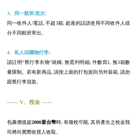
3、同一航班/批次:
同一收件人/電話, 不超3箱; 超過的話請使用不同收件人或
分不同航班寄出。
4、私人回國物行李:
請註明“舊行李衣物”統稱, 無需列明細, 件數寫1, 無3箱數
量限制。若有新商品, 請按上面的打包規則另外裝箱, 請勿
跟舊行李混裝。
—— V、稅金 ——
包裹價值超
2000新台幣
時, 有徵稅可能, 其所產生之稅金我
司將向實際收貨人收取。