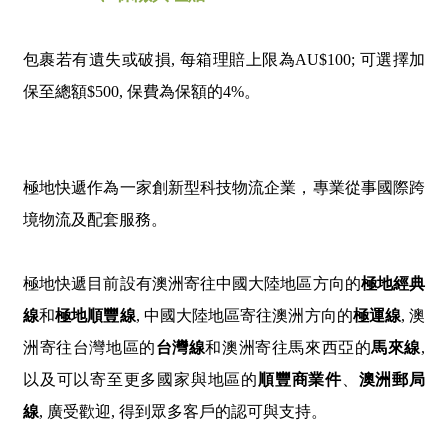
包裹若有遺失或破損, 每箱理賠上限為AU$100; 可選擇加
保至總額$500, 保費為保額的4%。
極地快遞作為一家創新型科技物流企業，專業從事國際跨
境物流及配套服務。
極地快遞目前設有澳洲寄往中國大陸地區方向的
極地經典
線
和
極地順豐線
,
中國大陸地區寄往澳洲
方向的
極運線
, 澳
洲
寄往
台灣
地區的
台灣
線
和
澳洲
寄往馬來西亞的
馬來線
,
以及可以寄至更多國家與地區的
順豐商業件
、
澳洲郵局
線
, 廣受歡迎, 得到眾多客戶的認可與支持。