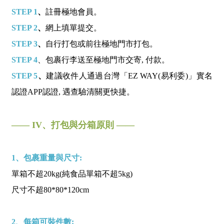
STEP 1
、
註冊極地會員。
STEP 2
、
網上填單提交。
STEP 3
、
自行打包或前往極地門市打包。
STEP 4
、包裹行李送至極地門市交寄, 付款。
STEP 5
、
建議收件人通過台灣「EZ WAY(易利委)」實名
認證APP認證, 遇查驗清關更快捷。
—— IV、打包與分箱原則 ——
1、包裹重量與尺寸:
單箱不超20kg(純食品單箱不超5kg)
尺寸不超80*80*120cm
2、每箱可裝件數: