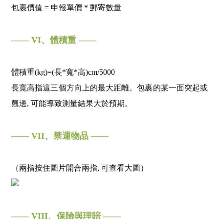
包裹價值 = 申報單價 * 郵寄數量
—— VI、體積重 ——
體積重(kg)=(長*寬*高)cm/5000
長寬高指這三個方向上的最大距離。包裹的某一面突起或
翹邊, 可能導致測量結果大於預期。
—— VII、禁運物品 ——
（兩指按住圖片開合兩指, 可查看大圖）
—— VIII、保險與理賠 ——