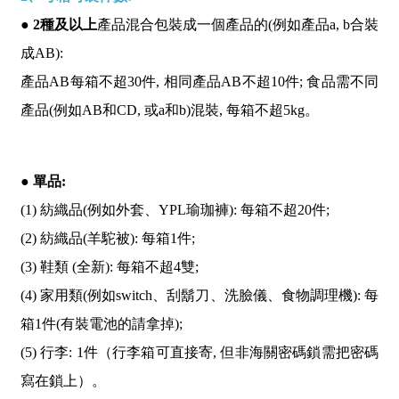
● 2種及以上
產品混合包裝成一個產品的(例如產品a, b合裝
成AB):
產品AB每箱不超30件, 相同產品AB不超10件; 食品需不同
產品(例如AB和CD, 或a和b)混裝, 每箱不超5kg。
● 單品:
(1) 紡織品(例如外套、YPL瑜珈褲): 每箱不超20件;
(2) 紡織品(羊駝被): 每箱1件;
(3) 鞋類 (全新): 每箱不超4雙;
(4) 家用類(例如switch、刮鬍刀、洗臉儀、食物調理機): 每
箱1件(有裝電池的請拿掉);
(5) 行李: 1件（行李箱可直接寄, 但非海關密碼鎖需把密碼
寫在鎖上）。